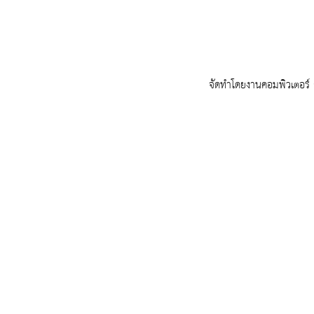
จัดทำโดยงานคอมพิวเตอร์ ก