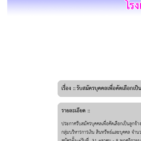
เรื่อง
::
รับสมัครบุคคลเพื่อคัดเลือกเป็
รายละเอียด ::
ประกาศรับสมัครบุคคลเพื่่อคัดเลือกเป็นลูกจ้าง
กลุ่มบริหารการเงิน สินทรัพย์และบุคคล จำน
สมัครตั้งแต่วันที่ 31 ตุลาคม - 8 พฤศจิกาย