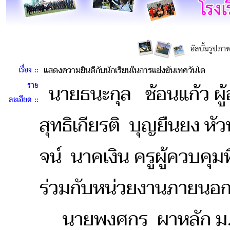
อัลบั้มรูปภา
เรื่อง ::
แสดงความยินดีกับนักเรียนในการแข่งขันเทควันโด
ราย
นายธนะกุล ช้อนแก้ว ผู้
ละเอียด ::
สุทธิเกียรติ บุญยืนยง ห
จน์ นาคเงิน ครูผู้ควบคุ
ร่วมกับหน่วยงานภายนอก 
นายพงศกร ผาหลัก ม.5/1