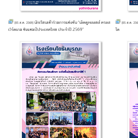
นักเรียนเข้าร่วมการแข่งขัน “เอ็ดดูพลอยส์ ครอส
[05 ส.ค. 2569]
[05 ส.ค. 25
เวิร์ดเกม ชิงแชมป์ประเทศไทย ประจำปี 2569”
โด